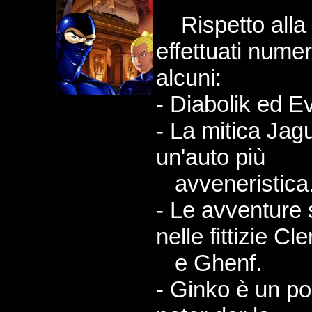
Rispetto alla v
effettuati num
alcuni:
- Diabolik ed Ev
- La mitica Jag
un'auto più
avveneristica
- Le avventure s
nelle fittizie Cle
e Ghenf.
- Ginko è un pol