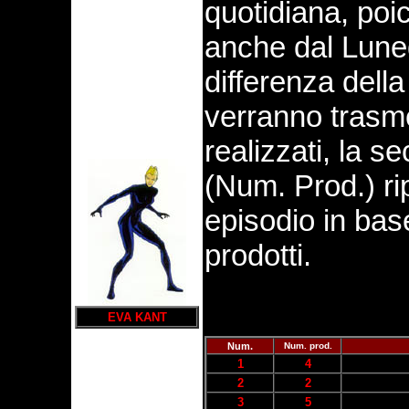
quotidiana, poi
anche dal Luned
differenza della
verranno trasmes
realizzati, la 
(Num. Prod.) ri
episodio in base
prodotti.
EVA KANT
Num.
Num. prod.
1
4
2
2
3
5