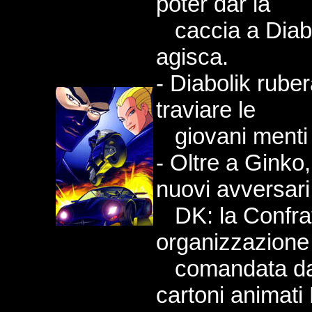
poter dar la
caccia a Diabo
agisca.
- Diabolik ruber
traviare le
giovani menti d
- Oltre a Ginko
nuovi avversari
DK: la Confrat
organizzazione
comandata da D
cartoni animati