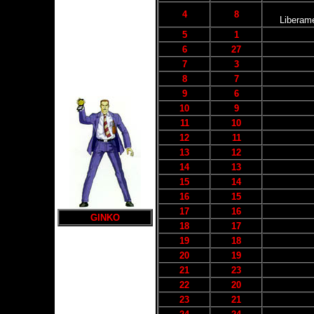
4
8
Liberame
5
1
6
27
7
3
8
7
9
6
10
9
11
10
12
11
13
12
14
13
15
14
16
15
17
16
GINKO
18
17
19
18
20
19
21
23
22
20
23
21