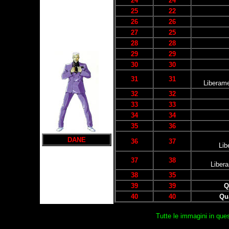
24
24
25
22
26
26
27
25
28
28
29
29
30
30
31
31
Liberame
32
32
33
33
34
34
35
36
DANE
36
37
Lib
37
38
Libera
38
35
39
39
Q
40
40
Qua
Tutte le immagini in qu