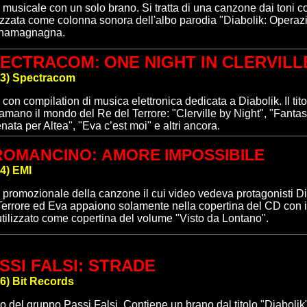
usicale con un solo brano. Si tratta di una canzone dai toni 
izzata come colonna sonora dell'albo parodia "Diabolik: Opera
namagnagna.
PECTRACOM
ONE NIGHT IN CLERVILL
:
03)
Spectracom
 con
c
ompilation di musica elettronica dedicata a Diabolik. Il tit
iamano il mondo del Re del Terrore: "Clerville by Night", "Fanta
nata per Altea", "Eva c’est moi" e altri ancora.
ROMANCINO
:
AMORE IMPOSSIBILE
4
)
EMI
promozionale della canzone il cui video vedeva protagonisti Di
Terrore ed Eva appaiono solamente nella copertina del CD con i
utilizzato come copertina del volume "Visto da Lontano".
SSI FALSI
: STRADE
6
)
Bit Records
o del gruppo Passi Falsi. Contiene un brano dal titolo "Diabolik