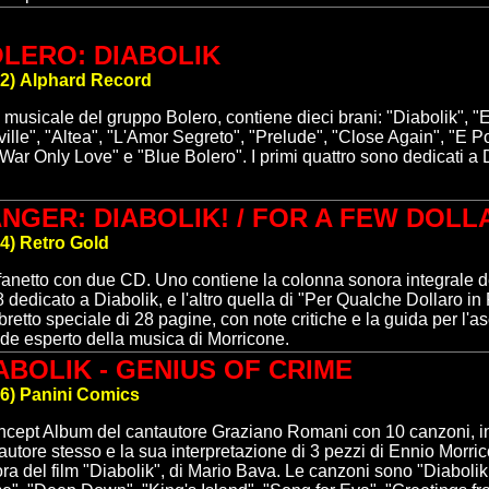
OLERO
:
DIABOLIK
2
)
Alphard Record
musicale del gruppo Bolero, contiene dieci brani
: "Diabolik", "
ville", "Altea", "L'Amor Segreto", "Prelude", "Close Again", "E Po
War Only Love" e "Blue Bolero". I primi quattro sono dedicati a 
NGER: DIABOLIK! / FOR A FEW DOL
4
)
Retro Gold
anetto con due CD. Uno contiene la c
olonna sonora integrale d
 dedicato a Diabolik,
e l'altro quella di "Per Qualche Dollaro in 
ibretto speciale di 28 pagine, con note critiche e la guida per l'as
de esperto della musica di Morricone.
ABOLIK - GENIUS OF CRIME
6
)
Panini Comics
cept Album del cantautore Graziano Romani con 10 canzoni, in l
autore stesso e la sua interpretazione di 3 pezzi di Ennio
Morric
ra del film "Diabolik", di Mario Bava
.
Le canzoni sono "Diabolik 