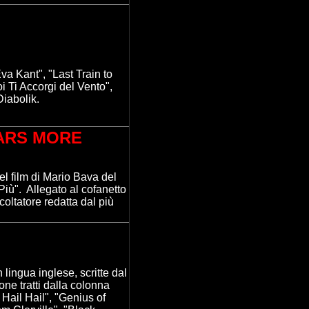
Eva Kant", "Last Train to
i Ti Accorgi del Vento",
Diabolik.
LARS MORE
el film di Mario Bava del
Più".
Allegato al cofanetto
coltatore redatta dal più
ingua inglese, scritte dal
one tratti dalla colonna
Hail Hail", "Genius of