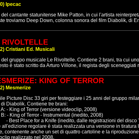
0
)
Ipecac
del cantante statunitense Mike Patton, in cui l'artista reinterpret
te troviamo Deep Down, colonna sonora del film Diabolik, di E
 RIVOLTELLE
2
)
Cristiani Ed. Musicali
 del
gruppo musicale Le Rivoltelle. Contiene 2 brani, tra cui uno 
testo è stato scritto da Arturo Villone, il regista degli sceneggiati 
SMERIZE: KING OF TERROR
2
)
Mesmerize
ile Picture Disc 33 giri
per festeggiare i 25 anni
d
el gruppo
m
il
 di Diabolik. Contiene tre brani:
 A: - King
o
f Terror (versione videoclip, 2008)
 B: - King
o
f Terror - Instrumental (inedito, 2008)
- Best Place
f
or
a
Knife (inedito, dalle registrazioni del disco
e all'edizione regolare è stata realizzata una versione in tiratura
e, contenente anche un set di quattro cartoline e la riproduzione 
oclip realizzato nel 2008.