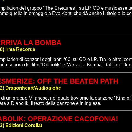
pilation del gruppo "The Creatures"
, su LP, CD e musicassett
iamo quella in omaggio a Eva Kant, che dà anche il titolo alla co
RRIVA LA BOMBA
8
)
Irma Records
pilation di canzoni degli anni ‘60
, su CD e LP
. Tra le altre, c
nna sonora del film "Diabolik" e "Arriva la Bomba" dal film "Dorel
SMERIZE: OFF THE BEATEN PATH
2
)
Dragonheart/Audioglobe
di un gruppo Milanese, nel quale troviamo la canzone "King of 
rata a Diabolik. Il testo della canzone è in inglese.
ABOLIK: OPERAZIONE CACOFONIA!
3) Edizioni Corollar