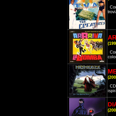
Com
trov
AR
(
199
Com
colo
ME
(
200
CD 
ispi
DI
(200