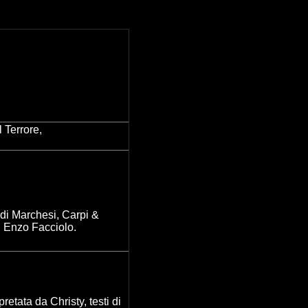
 Terrore,
i di Marchesi, Carpi &
di Enzo Facciolo
.
etata da Christy, testi di