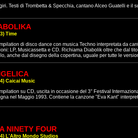
giri.
Testi di Trombetta & Specchia, cantano Alceo Guatelli e il 
ABOLIKA
3
)
Time
pilation di disco dance con musica Techno interpretata da cant
ioni: LP, Musicassetta e CD
. Richiama Diabolik oltre che dal titol
itolo, anche dal disegno della copertina, uguale per tutte le version
GELICA
4
)
Caicai Music
mpilation
su CD,
uscita in occasione del 3° Festival Internaziona
gna nel Maggio 1993. Contiene la canzone "Eva Kant" interpret
A NINETY FOUR
4
)
L'Altro Mondo Studios