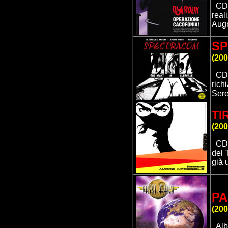
CD m
real
Aug
S
(20
CD
rich
Sere
TI
(200
CD 
del 
già 
PA
(
200
Alb