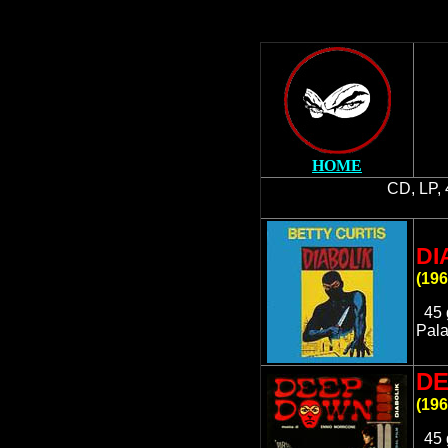
HOME
CD, LP, 
DI
(
196
45 
Pala
D
(
196
45 