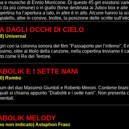
a e musiche di Ennio Morricone. Di questo 45 giri esistono varie 
o (la più comune) o in giallo (forse destinata ai Jubox box e alle
pertina ha l’apertura a lato, in altre è in alto. Alcune hanno la scri
patello, altre in corsivo. Inoltre, la posizione delle scritte sull’et
A DAGLI OCCHI DI CIELO
8
)
Universal
giri con la c
olonna sonora del film "Passaporto per l’inferno". Il 
issimo, oltre al titolo della canzone, nella copertina troviamo il c
ito come il Re del Terrore.
ABOLIK E I SETTE NANI
0
)
Rombo
bum
del duo Massimo Giuntoli e Roberto Meroni. Contiene brani 
quali si chiama appunto "Diabolik e i sette nani".
N
on presenta c
mentali.
ABOLIK
MELODY
o non indicato
)
Astaphon Fraez