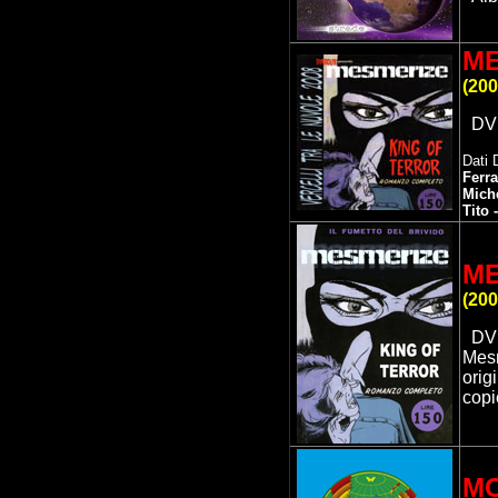
ME
(
200
DV
Dati
Ferra
Miche
Tito 
ME
(
200
DV
Mesm
orig
copi
M