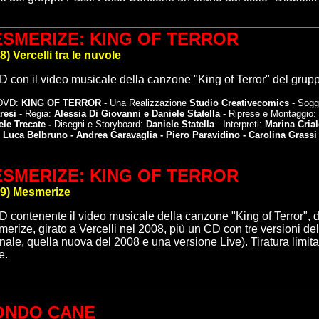
SMERIZE: KING OF TERROR
8
)
Vercelli tra le nuvole
D
con il video musicale della
canzone "King of Terror"
d
el grup
 DVD:
KING OF TERROR
- Una Realizzazione
Studio Creativecomics
- Sogg
resi
- Regia:
Alessia Di Giovanni e Daniele Statella
- Riprese e Montaggio:
le Trecate -
Disegni e Storyboard:
Daniele Statella
- Interpreti:
Marina Crial
- Luca Belbruno - Andrea Garavaglia - Piero Paravidino - Carolina Grass
SMERIZE: KING OF TERROR
9
)
Mesmerize
D
contenente il video musicale della canzone "King of Terror",
erize, girato a Vercelli nel 2008, più un CD con tre versioni de
inale, quella nuova del 2008 e una versione Live). Tiratura limi
e.
ONDO CANE