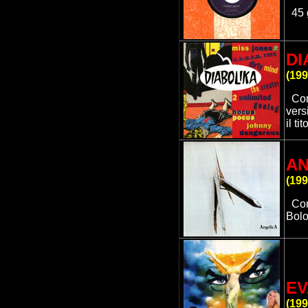
45 
DI
(
199
Com
vers
il t
AN
(
199
Co
Bolo
EV
(
199