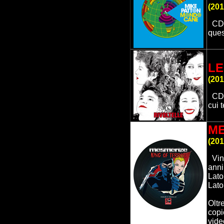
(
201
CD 
ques
LE
(
201
CD
cui 
ME
(
201
Vin
anni
Lato
Lato
Oltr
copi
vide