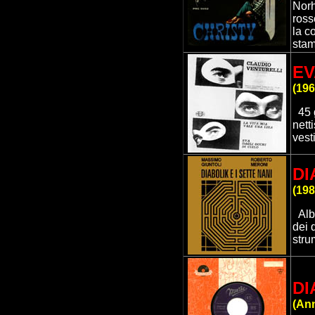
Norh
ross
la co
stam
EV
(
196
45 
nett
vest
DI
(
198
Al
dei 
stru
DI
(
Ann