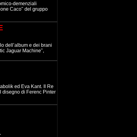
comico-demenziali
zione Caco" del gruppo
E
olo dell’album e dei brani
stic Jaguar Machine",
abolik ed Eva Kant. Il Re
l disegno di Ferenc Pinter
".