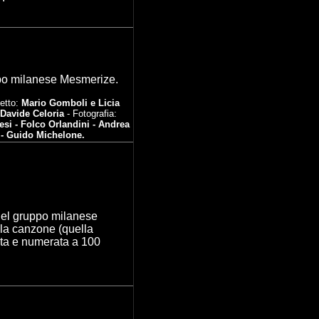
po
m
ilanese
Mesmerize.
etto:
Mario Gomboli e Licia
Davide Celoria
- Fotografia:
esi - Folco Orlandini - Andrea
i - Guido Michelone.
d
el gruppo
m
ilanese
lla
canzone
(quella
tata e numerata a 100