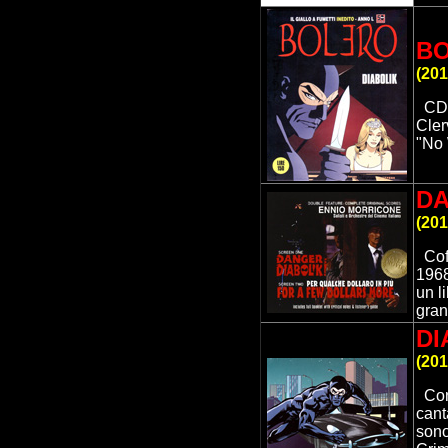
B
(
201
CD 
Cler
"No 
DA
(
201
Cof
1968
un l
gran
DI
(
201
Con
cant
sono