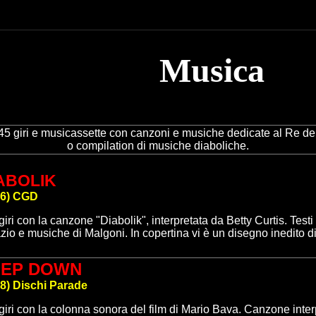
Musica
45 giri e musicassette con canzoni e musiche dedicate al Re del
o compilation di musiche diaboliche.
ABOLIK
6
)
CGD
giri con la c
anzone
"Diabolik",
interpretata da Betty Curtis. Test
zio e musiche di Malgoni. In copertina vi è un disegno inedito 
EEP DOWN
8
)
Dischi Parade
giri con la c
olonna sonora del film di Mario Bava.
Canzone interpr