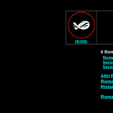
HOME
Il Ro
Nume
Secon
Secon
Altri 
Roma
Rist
Roma