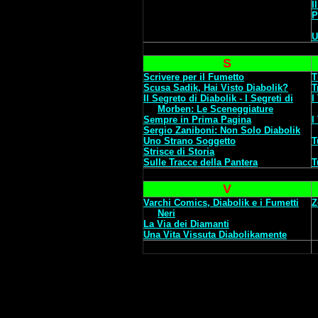
I
P
U
S
Scrivere per il Fumetto
T
Scusa Sadik, Hai Visto Diabolik?
T
Il Segreto di Diabolik - I Segreti di
I
Morben: Le Sceneggiature
Sempre in Prima Pagina
I
Sergio Zaniboni: Non Solo Diabolik
Uno Strano Soggetto
T
Strisce di Storia
Sulle Tracce della Pantera
T
V
Varchi Comics, Diabolik e i Fumetti
Z
Neri
La Via dei Diamanti
Una Vita Vissuta Diabolikamente