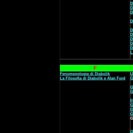
D
D
D
D
D
D
D
D
D
L
F
Fenomenologia di Diabolik
U
La Filosofia di Diabolik e Alan Ford
G
G
G
I
G
G
G
G
G