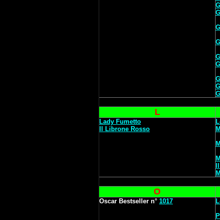
G
G
G
G
G
G
G
G
G
L
Lady Fumetto
L
Il Librone Rosso
M
M
M
I
M
O
Oscar Bestseller n°
1017
L
P