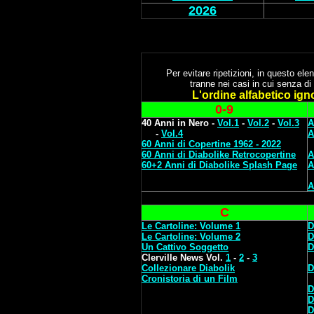
2026
Per evitare ripetizioni, in questo elen
tranne nei casi in cui senza di 
L'ordine alfabetico ignora 
0-9
40 Anni in Nero -
Vol.1
-
Vol.2
-
Vol.3
A
-
Vol.4
A
60 Anni di Copertine 1962 - 2022
60 Anni di Diabolike Retrocopertine
A
60+2 Anni di Diabolike Splash Page
A
A
C
Le Cartoline: Volume 1
D
Le Cartoline: Volume 2
D
Un Cattivo Soggetto
D
Clerville News Vol.
1
-
2
-
3
Collezionare Diabolik
D
Cronistoria di un Film
D
D
D