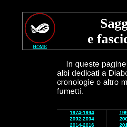
Saggi
e
fasci
HOME
In queste pagine 
albi dedicati a Dia
cronologie o altro 
fumetti.
1974-1994
19
2002-200
4
20
2014-2016
20