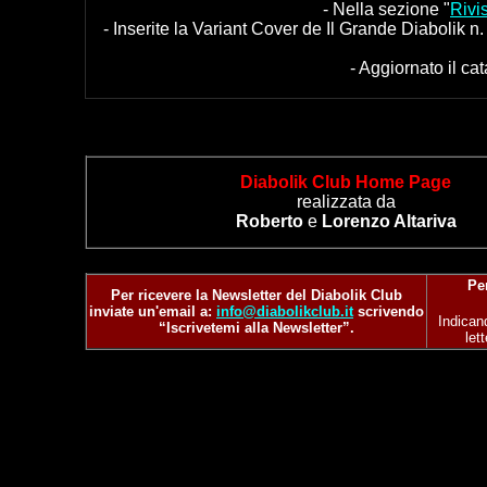
- Nella sezione "
Rivi
- Inserite la Variant Cover de Il Grande Diabolik n
- Aggiornato il ca
Diabolik Club Home Page
realizzata da
Roberto
e
Lorenzo Altariva
Per
Per ricevere la
Newsletter del Diabolik Club
inviate un'email a:
info@diabolikclub.it
scrivendo
Indican
“Iscrivetemi alla Newsletter”.
let