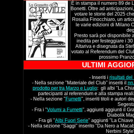
È in stampa il numero 89 de La
Bonetti. Oltre ad anticipazioni,
votare le storie del 2025 che
Rosalia Finocchiaro, un artico
le varie edizioni di Milano
deg
Presto sarà poi disponibile a
inedita per festeggiare i 30
Altariva e disegnata da Stef
votato al Referendum del Club
prossimo Pranzo
ULTIMI AGGIOR
- Inseriti i
risultati d
- Nella sezione "Materiale del Club" inseriti il
nn.
prodotto per tra Marzo e Luglio
: gli albi "La Chi
partecipanti al referendum e alla stampa reali
-
Nella sezione "
Fumetti
", inseriti titoli e autori
Segesta"
- Fra i "
Volumi a Fumetti
", aggiunti aggiunti il G
Diabolik Mag
- Fra gli "
Albi Fuori Serie
" aggiunti "La Chiave 
- Nella sezione "Saggi" inserito "Da Nero a Macab
Nerbini Style