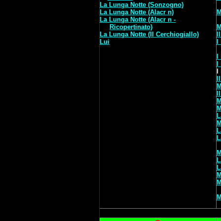
La Lunga Notte (Sonzogno)
La Lunga Notte (Alacr n)
M
La Lunga Notte (Alacr n -
Ricopertinato)
M
La Lunga Notte (Il Cerchiogiallo)
I
Lui
I
I
I
I
I
M
I
M
M
L
M
L
L
M
L
L
M
M
M