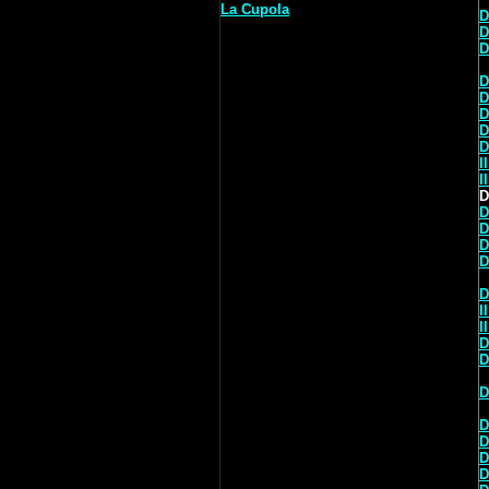
La Cupola
D
D
D
D
D
D
D
D
I
I
D
D
D
D
D
D
I
I
D
D
D
D
D
D
D