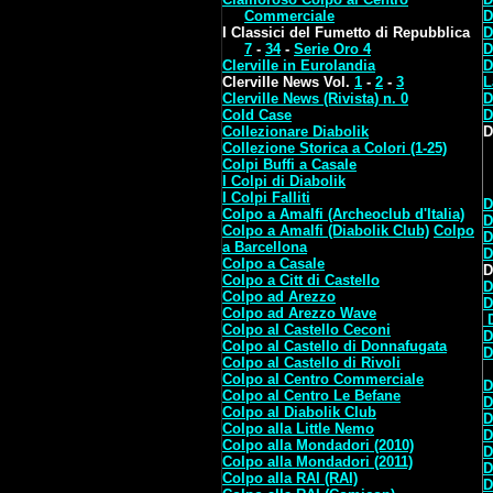
Commerciale
D
I Classici del Fumetto di Repubblica
D
7
-
34
-
Serie Oro 4
D
Clerville in Eurolandia
D
Clerville News Vol.
1
-
2
-
3
L
Clerville News (Rivista) n. 0
D
Cold Case
D
Collezionare Diabolik
D
Collezione Storica a Colori (1-25)
Colpi Buffi a Casale
I Colpi di Diabolik
I Colpi Falliti
D
Colpo a Amalfi (Archeoclub d'Italia)
D
Colpo a Amalfi (Diabolik Club)
Colpo
D
a Barcellona
D
Colpo a Casale
D
Colpo a Citt di Castello
D
Colpo ad Arezzo
D
Colpo ad Arezzo Wave
Colpo al Castello Ceconi
D
Colpo al Castello di Donnafugata
D
Colpo al Castello di Rivoli
Colpo al Centro Commerciale
D
Colpo al Centro Le Befane
D
Colpo al Diabolik Club
D
Colpo alla Little Nemo
D
Colpo alla Mondadori (2010)
D
Colpo alla Mondadori (2011)
D
Colpo alla RAI (RAI)
D