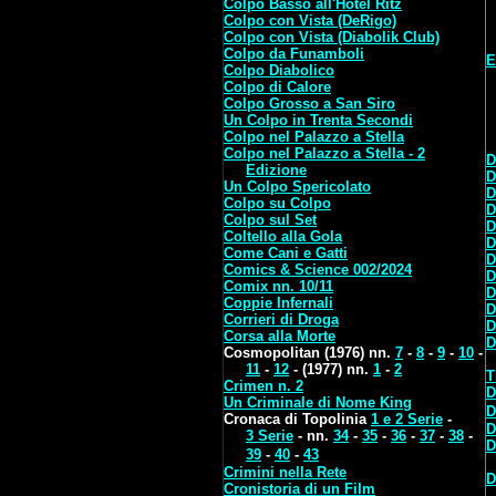
Colpo Basso all'Hotel Ritz
Colpo con Vista (DeRigo)
Colpo con Vista (Diabolik Club)
Colpo da Funamboli
E
Colpo Diabolico
Colpo di Calore
Colpo Grosso a San Siro
Un Colpo in Trenta Secondi
Colpo nel Palazzo a Stella
Colpo nel Palazzo a Stella - 2
D
Edizione
D
Un Colpo Spericolato
D
Colpo su Colpo
D
Colpo sul Set
D
Coltello alla Gola
D
Come Cani e Gatti
D
Comics & Science 002/2024
D
Comix nn. 10/11
D
Coppie Infernali
D
Corrieri di Droga
D
Corsa alla Morte
D
Cosmopolitan (1976) nn.
7
-
8
-
9
-
10
-
11
-
12
- (1977) nn.
1
-
2
T
Crimen n. 2
D
Un Criminale di Nome King
D
Cronaca di Topolinia
1 e 2 Serie
-
D
3 Serie
- nn.
34
-
35
-
36
-
37
-
38
-
D
39
-
40
-
43
Crimini nella Rete
D
Cronistoria di un Film