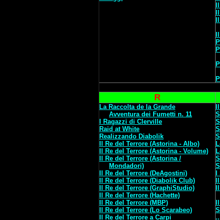
I
I
I
I
P
P
P
P
R
La Raccolta de la Grande
I
Avventura dei Fumetti n. 11
S
I Ragazzi di Clerville
S
Raid at White
S
Realizzando Diabolik
S
Il Re del Terrore (Astorina - Albo)
L
Il Re del Terrore (Astorina - Volume)
L
Il Re del Terrore (Astorina /
S
Mondadori)
S
Il Re del Terrore (DeAgostini)
I
Il Re del Terrore (Diabolik Club)
I
Il Re del Terrore (GraphiStudio)
I
Il Re del Terrore (Hachette)
Il Re del Terrore (MBP)
I
Il Re del Terrore (Lo Scarabeo)
S
Il Re del Terrore a Carpi
.