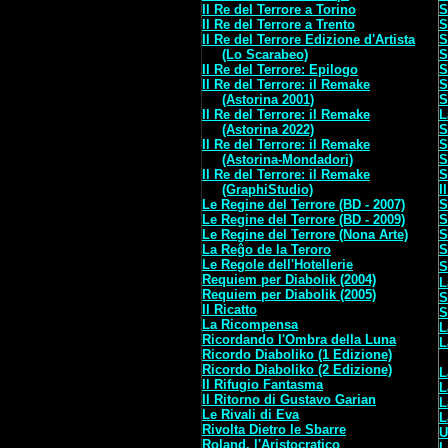
Il Re del Terrore a Torino
S
Il Re del Terrore a Trento
S
Il Re del Terrore Edizione d'Artista
S
(Lo Scarabeo)
S
Il Re del Terrore: Epilogo
S
Il Re del Terrore: il Remake
S
(Astorina 2001)
S
Il Re del Terrore: il Remake
L
(Astorina 2022)
S
Il Re del Terrore: il Remake
S
(Astorina-Mondadori)
S
Il Re del Terrore: il Remake
S
(GraphiStudio)
I
Le Regine del Terrore (BD - 2007)
S
Le Regine del Terrore (BD - 2009)
S
Le Regine del Terrore (Nona Arte)
S
La Reĝo de la Teroro
S
Le Regole dell'Hotellerie
S
Requiem per Diabolik (2004)
L
Requiem per Diabolik (2005)
S
Il Ricatto
S
La Ricompensa
L
Ricordando l'Ombra della Luna
L
Ricordo Diaboliko (1 Edizione)
Ricordo Diaboliko (2 Edizione)
L
Il Rifugio Fantasma
L
Il Ritorno di Gustavo Garian
L
Le Rivali di Eva
L
Rivolta Dietro le Sbarre
U
Roland, l'Aristocratico
L