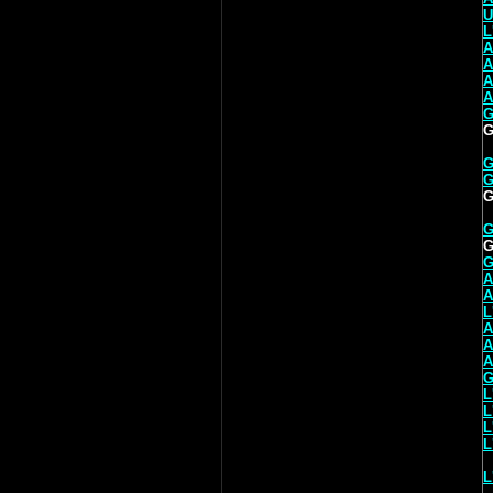
U
L
A
A
A
A
G
G
G
G
G
G
G
G
A
A
L
A
A
A
G
L
L
L
L
L