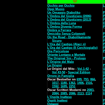
O
Occhio per Occhio
L
Oggi Muoio
Un Omaggio Diaboliko
P
L'Ombra del Giustiziere (2006)
P
L'Ombra del Giustiziere (2013)
P
L'Ombra della Luna
I
L'Ombra Diventa Forma
P
Ombre a Ferrara
Omicidio Senza Colpevoli
P
On the Road - Diabolikamente
P
Sicuro
P
L'Ora del Castigo
(Alacr n)
P
L'Ora del Castigo (Il Cerchiogiallo)
P
Ore Pericolose
P
Oriente Lontano e Mortale
The Original Sin - Prologo
P
L'Origine del Male
Le Origini
P
Le Origini del Mito -
Vol.1-42
-
U
Vol 43-50
-
Special Edition
U
Orrore in Famiglia
P
Oscar Bestseller nn
699
,
793
,
866
,
P
1017
,
1180
,
1362
,
1406
,
1516
,
P
1592
,
1695
,
2251
L
Oscar Scrittori Moderni nn
2083
,
U
2084
,
2085
,
2086
,
2113
,
2114
I
L'Ospite Inatteso
Ospiti Inattesi
P
Ostaggi
P