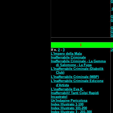
G
G
G
G
G
G
I
If n.
2
-
3
J
L'Impero della Mala
Inafferrabile Criminale
Inafferrabile Criminale - La Gemma
di Salomone - La Fuga
L'Inafferrabile Criminale (Diabolik
Club)
L'Inafferrabile Criminale (MBP)
L'Inafferrabile Criminale Edizione
d'Artista
L'inafferrabile Eva K.
Inafferrabili! Tanti Colpi Rapidi
Incastrato!
Un'Indagine Pericolosa
Index Illustrato 1-100
Index Illustrato 101-200
Index Illustrato 3 - 201-300