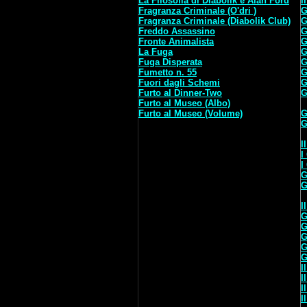
La Filosofia di Diabolik e Alan Ford
I
Fragranza Criminale (O'dri )
G
Fragranza Criminale (Diabolik Club)
G
Freddo Assassino
G
Fronte Animalista
G
La Fuga
G
Fuga Disperata
G
Fumetto n. 55
G
Fuori dagli Schemi
G
Furto al Dinner-Two
G
Furto al Museo (Albo)
Furto al Museo (Volume)
G
G
I
I
I
G
G
I
G
G
G
G
G
I
I
I
I