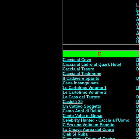
L
L
A
A
A
A
A
A
U
C
Caccia al Covo
D
Caccia al Ladro al Quark Hotel
D
Caccia al Tesoro
D
Caccia al Testimone
Il Cadavere Sparito
D
Carte Insanguinate
Le Cartoline: Volume 1
D
Le Cartoline: Volume 2
La Casa del Terrore
D
Castelli 25
D
Un Cattivo Soggetto
D
Cento Anni di Delitti
D
Cento Volte in Gioco
D
Celebrity Hunted - Caccia all'Uomo
D
C'Era una Volta un Bandito
D
La Chiave Aurea del Cuore
D
Ciak Si Ruba
D
Clamoroso Colpo al Centro
D