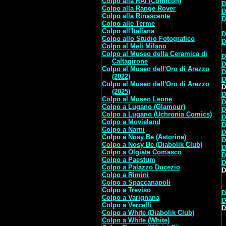
Colpo alla RAI (Comicon)
D
Colpo alla Range Rover
D
Colpo alla Rinascente
D
Colpo alle Terme
Colpo all'Italiana
D
Colpo allo Studio Fotografico
D
Colpo al Meli Milano
Colpo al Museo della Ceramica di
D
Caltagirone
D
Colpo al Museo dell'Oro di Arezzo
D
(2022)
D
Colpo al Museo dell'Oro di Arezzo
D
(2025)
D
Colpo al Museo Leone
D
Colpo a Lugano (Glamour)
D
Colpo a Lugano (Uchronia Comics)
D
Colpo a Movieland
D
Colpo a Narni
D
Colpo a Nosy Be (Astorina)
D
Colpo a Nosy Be (Diabolik Club)
D
Colpo a Olgiate Comasco
D
Colpo a Paestum
D
Colpo a Palazzo Ducezio
D
Colpo a Rimini
Colpo a Spaccanapoli
Colpo a Treviso
D
Colpo a Varignana
D
Colpo a Vercelli
D
Colpo a White (Diabolik Club)
Colpo a White (White)