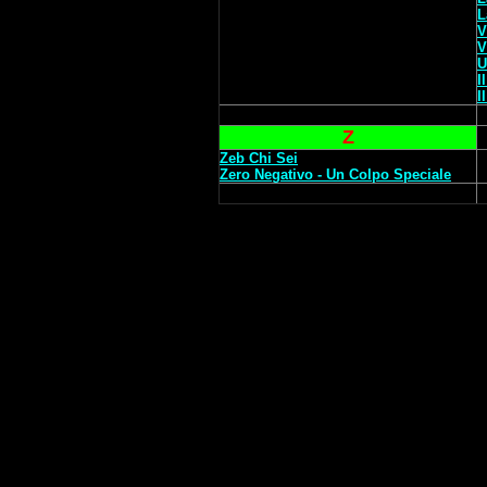
L
V
V
U
I
I
Z
Zeb Chi Sei
Zero Negativo - Un Colpo Speciale