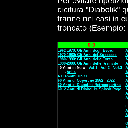
Per evitare ripetizi
dicitura "Diabolik" q
tranne nei casi in c
troncato (Esempio: "
0-9
1962-1970: Gli Anni degli Esordi
A
1970-1980: Gli Anni del Successo
A
1980-1990: Gli Anni della Forza
A
1990-2000: Gli Anni delle Rivincite
A
40 Anni in Nero -
Vol.1
-
Vol.2
-
Vol.3
A
-
Vol.4
A
4 Diamanti Unici
A
60 Anni di Copertine 1962 - 2022
A
60 Anni di Diabolike Retrocopertine
A
60+2 Anni di Diabolike Splash Page
A
A
A
L
A
A
G
A