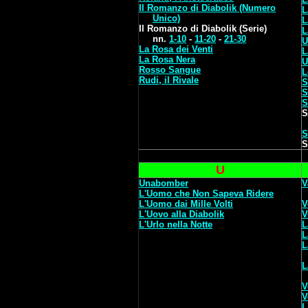
Il Romanzo di Diabolik (Numero
L
Unico)
L
Il Romanzo di Diabolik (Serie)
L
nn.
1-10
-
11-20
-
21-30
U
La Rosa dei Venti
L
La Rosa Nera
U
Rosso Sangue
L
Rudi, il Rivale
S
S
S
S
S
S
U
Unabomber
V
L'Uomo che Non Sapeva Ridere
L'Uomo dai Mille Volti
V
L'Uovo alla Diabolik
V
L'Urlo nella Notte
L
L
L
L
V
V
L