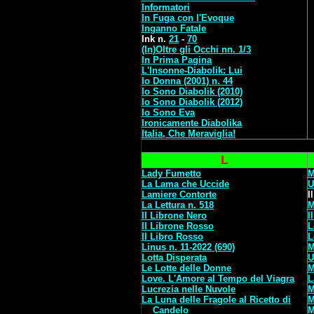
Informatori
In Fuga con l'Evoque
Inganno Fatale
Ink n.
21
-
70
(In)Oltre gli Occhi nn. 1/3
In Prima Pagina
L'Insonne-Diabolik: Lui
Io Donna (2001) n. 44
Io Sono Diabolik (2010)
Io Sono Diabolik (2012)
Io Sono Eva
Ironicamente Diabolika
Italia, Che Meraviglia!
L
Lady Fumetto
M
La Lama che Uccide
U
Lamiere Contorte
I
La Lettura n. 518
M
Il Librone Nero
I
Il Librone Rosso
L
Il Libro Rosso
L
Linus n. 11-2022 (690)
M
Lotta Disperata
U
Le Lotte delle Donne
M
Love. L'Amore al Tempo del Viagra
L
Lucrezia nelle Nuvole
M
La Luna delle Fragole al Ricetto di
M
Candelo
M