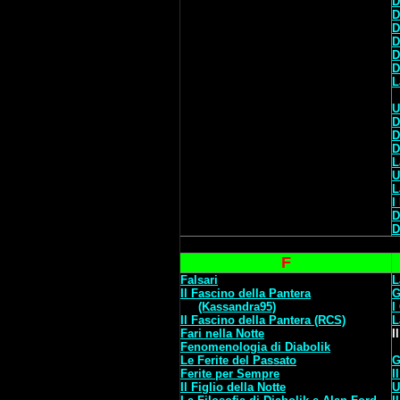
D
D
D
D
D
D
L
U
D
D
D
L
U
L
I
D
D
F
Falsari
L
Il Fascino della Pantera
G
(Kassandra95)
I
Il Fascino della Pantera (RCS)
L
Fari nella Notte
I
Fenomenologia di Diabolik
Le Ferite del Passato
G
Ferite per Sempre
I
Il Figlio della Notte
U